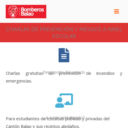
Ir
al
contenido
CHARLAS DE PREVENCIÓN Y RIESGOS A NIVEL
ESCOLAR
Descripción del servicio
Charlas gratuitas de prevención de incendios y
emergencias.
¿A quién está dirigido?
Para estudiantes de escuelas públicas y privadas del
Cantón Balao y sus recintos aledaños.